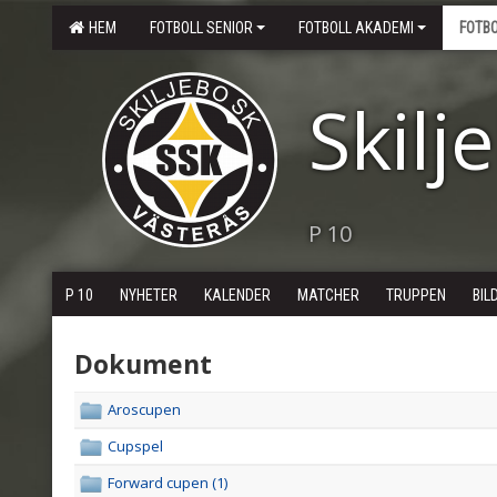
HEM
FOTBOLL SENIOR
FOTBOLL AKADEMI
FOTB
Skilj
P 10
P 10
NYHETER
KALENDER
MATCHER
TRUPPEN
BIL
Dokument
Aroscupen
Cupspel
Forward cupen (1)