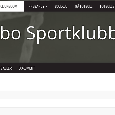
OLL UNGDOM
INNEBANDY
BOLLKUL
GÅ FOTBOLL
FOTBOLLS
ebo Sportklub
DGALLERI
DOKUMENT