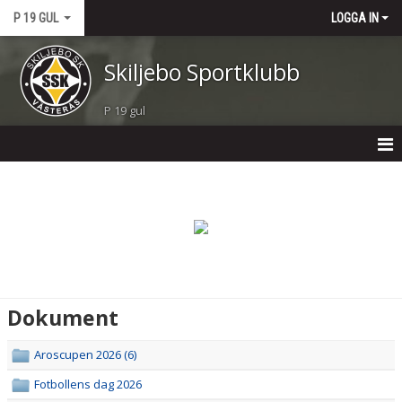
P 19 GUL
LOGGA IN
Skiljebo Sportklubb
P 19 gul
P 19 GUL
NYHETER
KALENDER
MATCHER
Dokument
TRUPPEN
Aroscupen 2026 (6)
BILDGALLERI
Fotbollens dag 2026