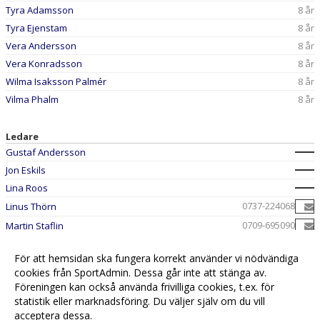
Tyra Adamsson
8 år
Tyra Ejenstam
8 år
Vera Andersson
8 år
Vera Konradsson
8 år
Wilma Isaksson Palmér
8 år
Vilma Phalm
8 år
Ledare
Gustaf Andersson
Jon Eskils
Lina Roos
0737-224068
Linus Thörn
0709-695090
Martin Staflin
Thomas Gucko
För att hemsidan ska fungera korrekt använder vi nödvändiga
cookies från SportAdmin. Dessa går inte att stänga av.
Föreningen kan också använda frivilliga cookies, t.ex. för
statistik eller marknadsföring. Du väljer själv om du vill
acceptera dessa.