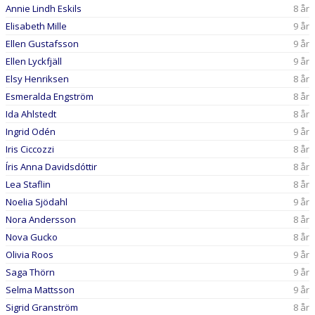
DOKUMENT
Annie Lindh Eskils
8 år
Elisabeth Mille
9 år
Ellen Gustafsson
9 år
Ellen Lyckfjäll
9 år
Elsy Henriksen
8 år
Esmeralda Engström
8 år
Ida Ahlstedt
8 år
Ingrid Odén
9 år
Iris Ciccozzi
8 år
Íris Anna Davidsdóttir
8 år
Lea Staflin
8 år
Noelia Sjödahl
9 år
Nora Andersson
8 år
Nova Gucko
8 år
Olivia Roos
9 år
Saga Thörn
9 år
Selma Mattsson
9 år
Sigrid Granström
8 år