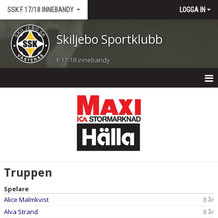
SSK F 17/18 INNEBANDY
LOGGA IN
Skiljebo Sportklubb
F 17-18 innebandy
F 17-18 INNEBANDY
NYHETER
KALENDER
MATCHER
Truppen
TRUPPEN
Spelare
Alice Malmkvist
8 år
BILDGALLERI
Alva Strand
8 år