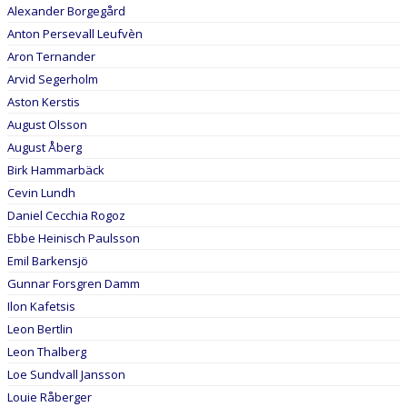
DOKUMENT
Alexander Borgegård
Anton Persevall Leufvèn
KONTAKT
Aron Ternander
Arvid Segerholm
Aston Kerstis
August Olsson
August Åberg
Birk Hammarbäck
Cevin Lundh
Daniel Cecchia Rogoz
Ebbe Heinisch Paulsson
Emil Barkensjö
Gunnar Forsgren Damm
Ilon Kafetsis
Leon Bertlin
Leon Thalberg
Loe Sundvall Jansson
Louie Råberger