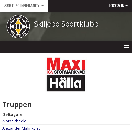
SSK P 20 INNEBANDY
LOGGA IN
Skiljebo Sportklubb
HEM
NYHETER
KALENDER
MATCHER
Truppen
TRUPPEN
Deltagare
Albin Scheele
BILDGALLERI
Alexander Malmkvist