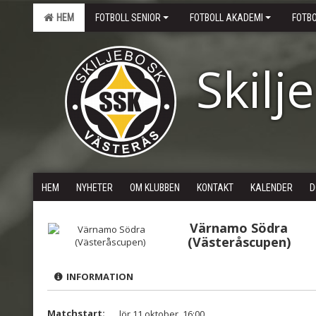
HEM
FOTBOLL SENIOR
FOTBOLL AKADEMI
FOTB
Skilj
HEM
NYHETER
OM KLUBBEN
KONTAKT
KALENDER
D
Värnamo Södra
(Västeråscupen)
INFORMATION
Matchstart:
lör 11 oktober, 16:00