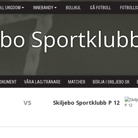
OLL UNGDOM
INNEBANDY
BOLLKUL
GÅ FOTBOLL
FOTBOLLS
ebo Sportklub
OKUMENT
VÅRA LAG/TRÄNARE
MATCHER
BÖRJA I SKILJEBO SK
vs
Skiljebo Sportklubb P 12