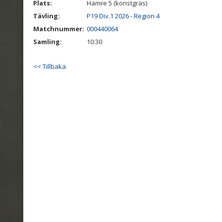
Plats:
Hamre 5 (konstgräs)
Tävling:
P19 Div.1 2026 - Region 4
Matchnummer:
000440064
Samling:
10:30
<< Tillbaka