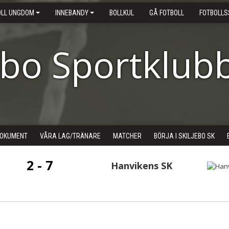
OLL UNGDOM
INNEBANDY
BOLLKUL
GÅ FOTBOLL
FOTBOLLS
ebo Sportklub
OKUMENT
VÅRA LAG/TRÄNARE
MATCHER
BÖRJA I SKILJEBO SK
2 - 7
Hanvikens SK