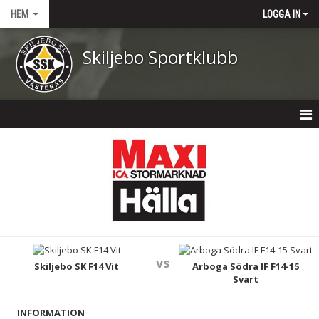
HEM
LOGGA IN
Skiljebo Sportklubb
HEM
NYHETER
OM KLUBBEN
KONTAKT
vs
KALENDER
Skiljebo SK F14 Vit
Arboga Södra IF F14-15
Svart
DOKUMENT
INFORMATION