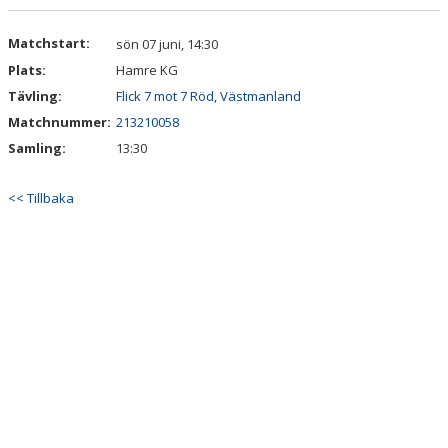
VÅRA LAG/TRÄNARE
Matchstart:
sön 07 juni, 14:30
MATCHER
Plats:
Hamre KG
Tävling:
Flick 7 mot 7 Röd, Västmanland
BÖRJA I SKILJEBO SK
Matchnummer:
213210058
BOKNING KLUBBHUSET
Samling:
13:30
VÅRA AVGIFTER
<< Tillbaka
VÅR HISTORIA