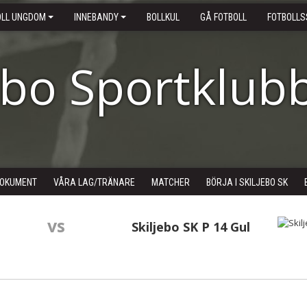
OLL UNGDOM
INNEBANDY
BOLLKUL
GÅ FOTBOLL
FOTBOLLS
ebo Sportklub
OKUMENT
VÅRA LAG/TRÄNARE
MATCHER
BÖRJA I SKILJEBO SK
vs
Skiljebo SK P 14 Gul