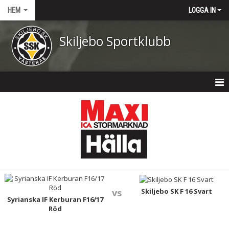
HEM
LOGGA IN
Skiljebo Sportklubb
HEM
NYHETER
OM KLUBBEN
KONTAKT
KALENDER
Skiljebo SK F 16 Svart
vs
Syrianska IF Kerburan F16/17
Röd
DOKUMENT