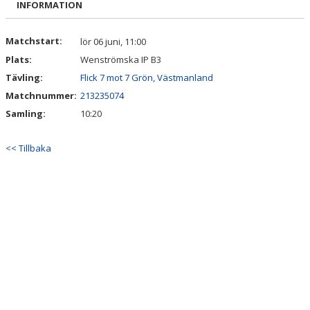
INFORMATION
VÅRA LAG/TRÄNARE
MATCHER
Matchstart:
lör 06 juni, 11:00
Plats:
Wenströmska IP B3
BÖRJA I SKILJEBO SK
Tävling:
Flick 7 mot 7 Grön, Västmanland
Matchnummer:
213235074
BOKNING KLUBBHUSET
Samling:
10:20
VÅRA AVGIFTER
<< Tillbaka
VÅR HISTORIA