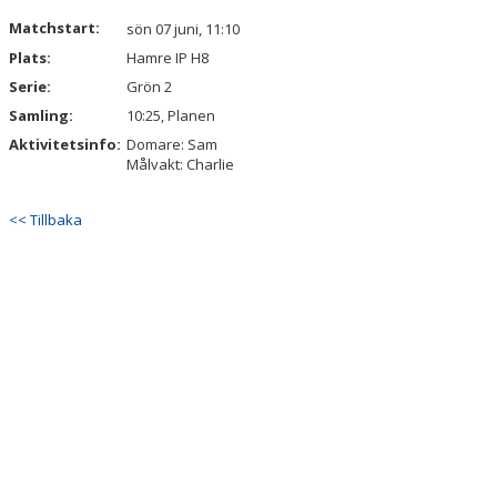
VÅRA LAG/TRÄNARE
Matchstart:
sön 07 juni, 11:10
Plats:
Hamre IP H8
MATCHER
Serie:
Grön 2
BÖRJA I SKILJEBO SK
Samling:
10:25, Planen
Aktivitetsinfo:
Domare: Sam
BOKNING KLUBBHUSET
Målvakt: Charlie
VÅRA AVGIFTER
<< Tillbaka
VÅR HISTORIA