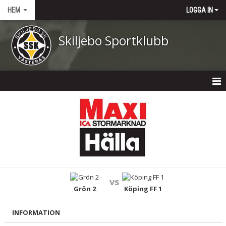
HEM
LOGGA IN
Skiljebo Sportklubb
HEM
NYHETER
OM KLUBBEN
KONTAKT
vs
KALENDER
Grön 2
Köping FF 1
DOKUMENT
INFORMATION