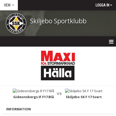
HEM
LOGGA IN
Skiljebo Sportklubb
HEM
NYHETER
OM KLUBBEN
KONTAKT
vs
KALENDER
Gideonsbergs IF F17 Blå
Skiljebo SK F 17 Svart
DOKUMENT
INFORMATION