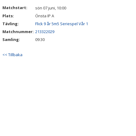
VÅRA LAG/TRÄNARE
Matchstart:
sön 07 juni, 10:00
Plats:
Önsta IP A
MATCHER
Tävling:
Flick 9 år 5m5 Seriespel Vår 1
BÖRJA I SKILJEBO SK
Matchnummer:
213322029
Samling:
09:30
BOKNING KLUBBHUSET
<< Tillbaka
VÅRA AVGIFTER
VÅR HISTORIA