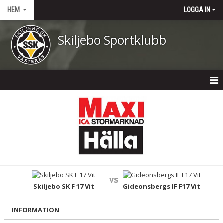
HEM
LOGGA IN
Skiljebo Sportklubb
HEM
NYHETER
OM KLUBBEN
KONTAKT
vs
KALENDER
Skiljebo SK F 17 Vit
Gideonsbergs IF F17 Vit
DOKUMENT
INFORMATION