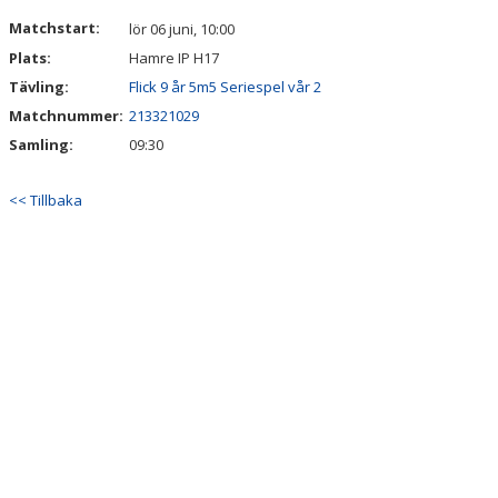
VÅRA LAG/TRÄNARE
Matchstart:
lör 06 juni, 10:00
Plats:
Hamre IP H17
MATCHER
Tävling:
Flick 9 år 5m5 Seriespel vår 2
BÖRJA I SKILJEBO SK
Matchnummer:
213321029
Samling:
09:30
BOKNING KLUBBHUSET
<< Tillbaka
VÅRA AVGIFTER
VÅR HISTORIA