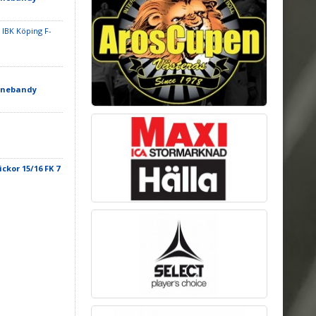
 IBK Köping F-
innebandy
ickor 15/16 FK 7