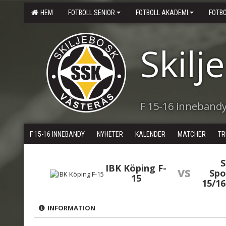
HEM
FOTBOLL SENIOR
FOTBOLL AKADEMI
FOTB
Skilj
F 15-16 inneband
F 15-16 INNEBANDY
NYHETER
KALENDER
MATCHER
TR
S
IBK Köping F-
vs
Spo
15
15/1
INFORMATION