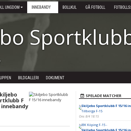
OLL UNGDOM
INNEBANDY
BOLLKUL
GÅ FOTBOLL
FOTBOLLS
ebo Sportklub
y
UPPEN
BILDGALLERI
DOKUMENT
kiljebo
SPELADE MATCHER
rtklubb F
6 innebandy
Skiljebo Sportklubb F 15/16 
Tillberga F-15
Ons 8/4 18:15
IBK Köping F-15 -
Skiljebo Sportklubb F 15/16 