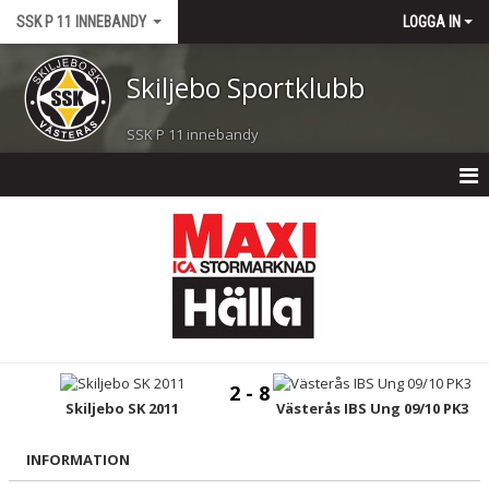
SSK P 11 INNEBANDY
LOGGA IN
Skiljebo Sportklubb
SSK P 11 innebandy
P 11 INNEBANDY
NYHETER
KALENDER
MATCHER
2 - 8
TRUPPEN
Skiljebo SK 2011
Västerås IBS Ung 09/10 PK3
BILDGALLERI
INFORMATION