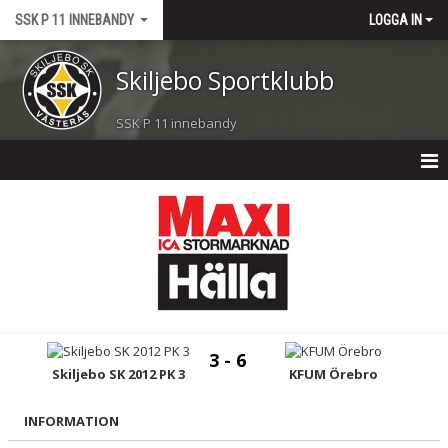
SSK P 11 INNEBANDY
LOGGA IN
Skiljebo Sportklubb
SSK P 11 innebandy
P 11 INNEBANDY
NYHETER
KALENDER
MATCHER
3 - 6
TRUPPEN
Skiljebo SK 2012 PK 3
KFUM Örebro
BILDGALLERI
INFORMATION