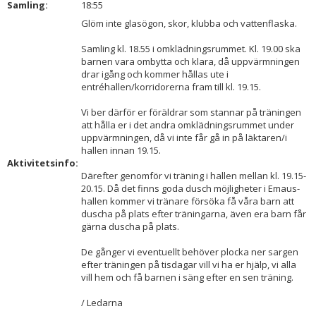
Samling:
18:55
DOKUMENT
Glöm inte glasögon, skor, klubba och vattenflaska.
Samling kl. 18.55 i omklädningsrummet. Kl. 19.00 ska
barnen vara ombytta och klara, då uppvärmningen
drar igång och kommer hållas ute i
entréhallen/korridorerna fram till kl. 19.15.
Vi ber därför er föräldrar som stannar på träningen
att hålla er i det andra omklädningsrummet under
uppvärmningen, då vi inte får gå in på läktaren/i
hallen innan 19.15.
Aktivitetsinfo:
Därefter genomför vi träning i hallen mellan kl. 19.15-
20.15. Då det finns goda dusch möjligheter i Emaus-
hallen kommer vi tränare försöka få våra barn att
duscha på plats efter träningarna, även era barn får
gärna duscha på plats.
De gånger vi eventuellt behöver plocka ner sargen
efter träningen på tisdagar vill vi ha er hjälp, vi alla
vill hem och få barnen i säng efter en sen träning.
/ Ledarna