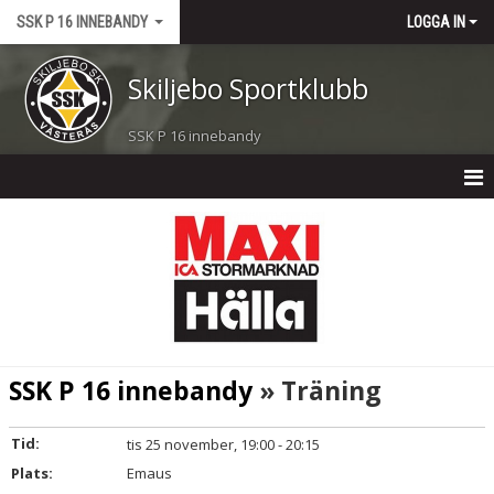
SSK P 16 INNEBANDY
LOGGA IN
Skiljebo Sportklubb
SSK P 16 innebandy
P 16 INNEBANDY
NYHETER
KALENDER
MATCHER
SSK P 16 innebandy
» Träning
TRUPPEN
Tid:
tis 25 november, 19:00 - 20:15
BILDGALLERI
Plats:
Emaus