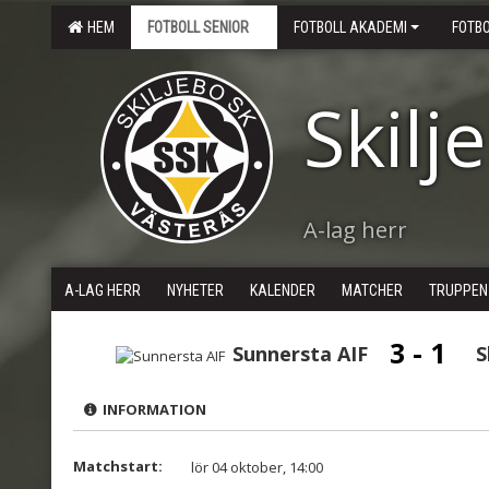
HEM
FOTBOLL SENIOR
FOTBOLL AKADEMI
FOTB
Skilj
A-lag herr
A-LAG HERR
NYHETER
KALENDER
MATCHER
TRUPPEN
3 - 1
Sunnersta AIF
S
INFORMATION
Matchstart:
lör 04 oktober, 14:00