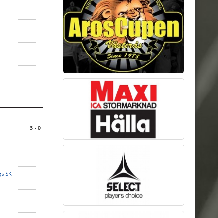
3 - 0
gs SK