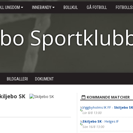
OLL UNGDOM
INNEBANDY
BOLLKUL
GÅ FOTBOLL
FOTBOLLS
ebo Sportklub
BILDGALLERI
DOKUMENT
kiljebo SK
KOMMANDE MATCHER
Viggbyholms IK FF -
Skiljebo SK
Lör 8/8 13:00
Skiljebo SK
- Helges IF
Sön 16/8 13:00