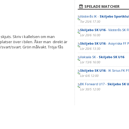
SPELADE MATCHER
Västerås IK -
Skiljebo Sportklu
Tor 25/6 17:30
Skiljebo SK U16
- Västerås SK F
Lör 20/6 16:00
 skjuts. Skriv i kallelsen om man
platser över i bilen. Åker man direkt är
Skiljebo SK U16
- Assyriska FF 
t/svart/svart. Grön målvakt. Tröja fås
Lör 20/6 13:30
Vaksala SK -
Skiljebo SK U16
Lör 13/6 16:00
Skiljebo SK U16
- IK Sirius FK 
Lör 6/6 12:00
BK Forward U17 -
Skiljebo SK 
Lör 30/5 12:00