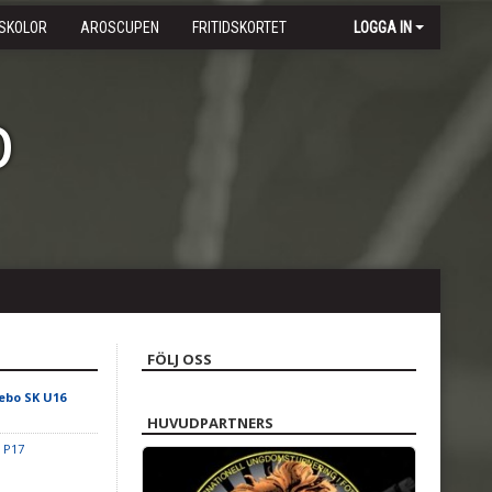
SKOLOR
AROSCUPEN
FRITIDSKORTET
LOGGA IN
b
FÖLJ OSS
jebo SK U16
HUVUDPARTNERS
 P17