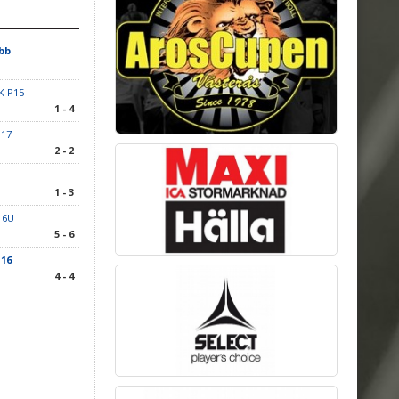
bb
K P15
1 - 4
P17
2 - 2
1 - 3
P16U
5 - 6
U16
4 - 4