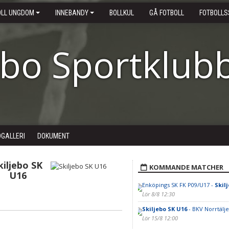
OLL UNGDOM
INNEBANDY
BOLLKUL
GÅ FOTBOLL
FOTBOLLS
ebo Sportklub
DGALLERI
DOKUMENT
kiljebo SK
KOMMANDE MATCHER
U16
Enköpings SK FK P09/U17 -
Skil
Lör 8/8 12:30
Skiljebo SK U16
- BKV Norrtälje
Lör 15/8 12:00