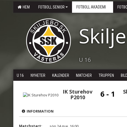
HEM
FOTBOLL SENIOR
FOTBOLL AKADEMI
FOTB
Skilj
U 16
U 16
NYHETER
KALENDER
MATCHER
TRUPPEN
BIL
IK Sturehov
S
6 - 1
P2010
INFORMATION
Matchstart:
sön 24 maj, 16:00