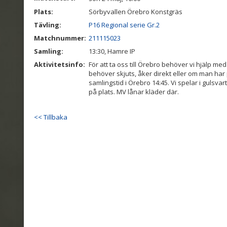
Plats:
Sörbyvallen Örebro Konstgräs
Tävling:
P16 Regional serie Gr.2
Matchnummer:
211115023
Samling:
13:30, Hamre IP
Aktivitetsinfo:
För att ta oss till Örebro behöver vi hjälp med
behöver skjuts, åker direkt eller om man har 
samlingstid i Örebro 14:45. Vi spelar i gulsvar
på plats. MV lånar kläder där.
<< Tillbaka