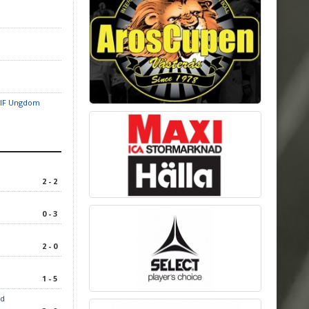
 IF Ungdom
2 - 2
0 - 3
2 - 0
1 - 5
rd