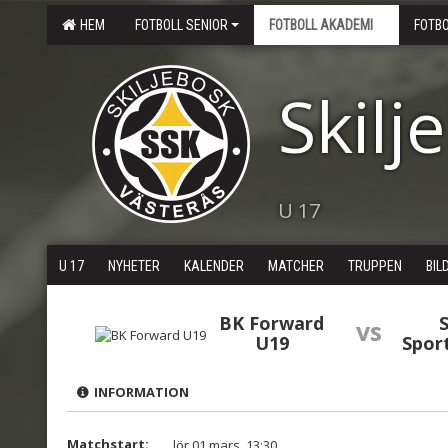
HEM
FOTBOLL SENIOR
FOTBOLL AKADEMI
FOTB
Skilj
U 17
U 17
NYHETER
KALENDER
MATCHER
TRUPPEN
BIL
BK Forward
S
vs
U19
Spor
INFORMATION
Matchstart:
lör 01 mars, 13:30