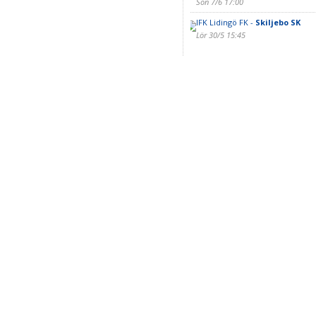
Sön 7/6 17:00
IFK Lidingö FK -
Skiljebo SK
Lör 30/5 15:45