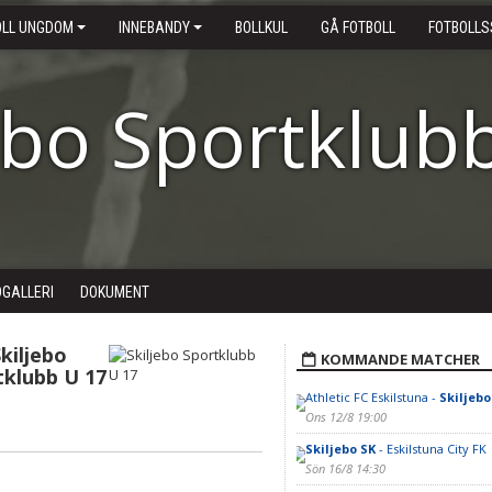
OLL UNGDOM
INNEBANDY
BOLLKUL
GÅ FOTBOLL
FOTBOLLS
ebo Sportklub
DGALLERI
DOKUMENT
kiljebo
KOMMANDE MATCHER
tklubb U 17
Athletic FC Eskilstuna -
Skiljebo
Ons 12/8 19:00
Skiljebo SK
- Eskilstuna City FK
Sön 16/8 14:30