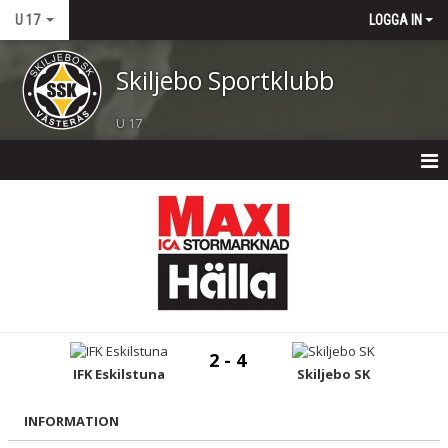
U 17
LOGGA IN
Skiljebo Sportklubb
U 17
U 17
NYHETER
KALENDER
MATCHER
2 - 4
TRUPPEN
IFK Eskilstuna
Skiljebo SK
BILDGALLERI
INFORMATION