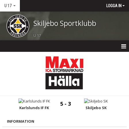
U 17
LOGGA IN
Skiljebo Sportklubb
U 17
U 17
NYHETER
KALENDER
MATCHER
5 - 3
TRUPPEN
Karlslunds IF FK
Skiljebo SK
BILDGALLERI
INFORMATION