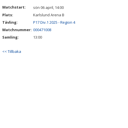
DOKUMENT
Matchstart:
sön 06 april, 14:00
Plats:
Karlslund Arena B
Tävling:
P17 Div.1 2025 - Region 4
Matchnummer:
000471008
Samling:
13:00
<< Tillbaka