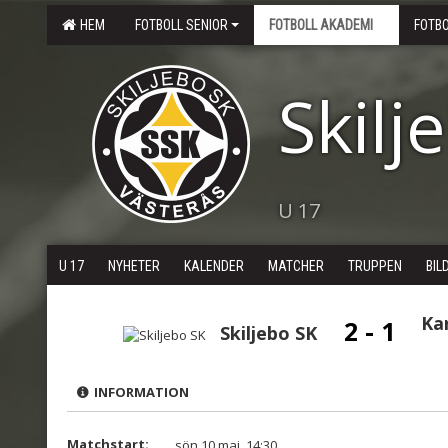
HEM
FOTBOLL SENIOR
FOTBOLL AKADEMI
FOTB
Skilj
U 17
U 17
NYHETER
KALENDER
MATCHER
TRUPPEN
BIL
Kar
2 - 1
Skiljebo SK
INFORMATION
Matchstart:
sön 10 maj, 14:30