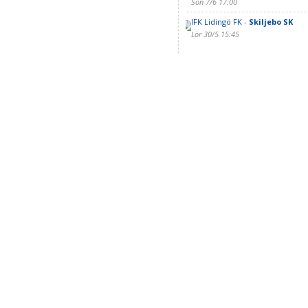
Sön 7/6 17:00
IFK Lidingö FK -
Skiljebo SK
Lör 30/5 15:45