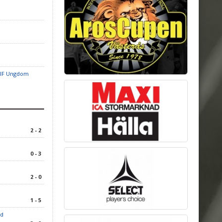
 IF Ungdom
2 - 2
0 - 3
2 - 0
1 - 5
rd