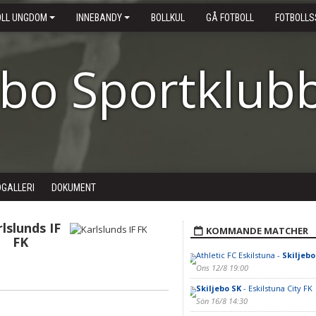
OLL UNGDOM
INNEBANDY
BOLLKUL
GÅ FOTBOLL
FOTBOLLS
ebo Sportklub
DGALLERI
DOKUMENT
lslunds IF
KOMMANDE MATCHER
FK
Athletic FC Eskilstuna -
Skiljebo
Ons 12/8 19:00
Skiljebo SK
- Eskilstuna City FK
Sön 16/8 14:30