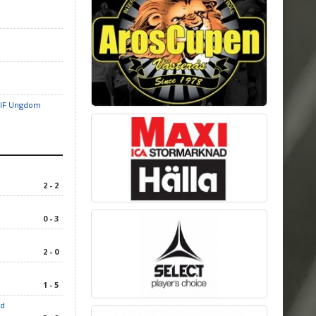
 IF Ungdom
2 - 2
0 - 3
2 - 0
1 - 5
rd