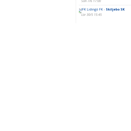
Sön 7/6 17:00
IFK Lidingö FK -
Skiljebo SK
Lör 30/5 15:45