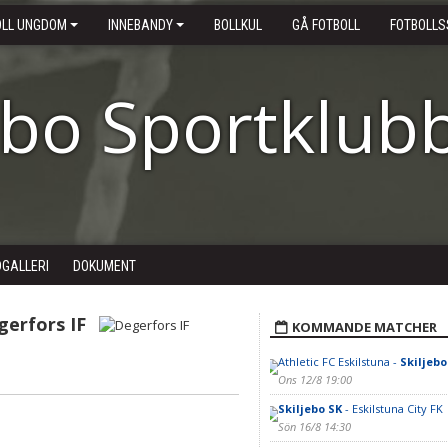
OLL UNGDOM
INNEBANDY
BOLLKUL
GÅ FOTBOLL
FOTBOLLS
ebo Sportklub
DGALLERI
DOKUMENT
gerfors IF
KOMMANDE MATCHER
Athletic FC Eskilstuna -
Skiljebo
Ons 12/8 19:00
Skiljebo SK
- Eskilstuna City FK
Sön 16/8 14:30