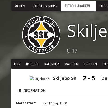
HEM
FOTBOLL SENIOR
FOTBOLL AKADEMI
FOTB
Skilj
U 17
U 17
NYHETER
KALENDER
MATCHER
TRUPPEN
BIL
2 - 5
Skiljebo SK
De
INFORMATION
Matchstart:
sön 17 maj, 13:00