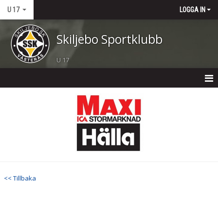
U 17
LOGGA IN
Skiljebo Sportklubb
U 17
U 17
NYHETER
KALENDER
MATCHER
<< Tillbaka
TRUPPEN
BILDGALLERI