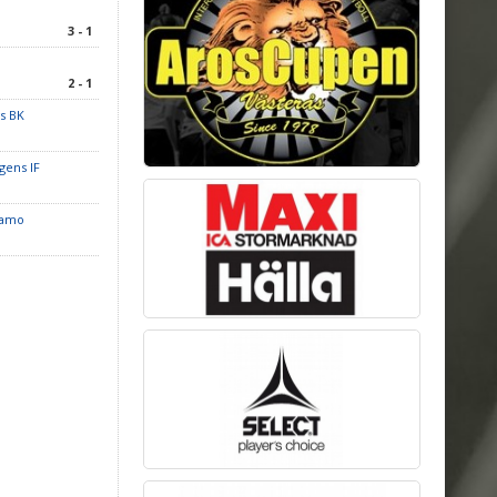
3 - 1
2 - 1
s BK
gens IF
namo