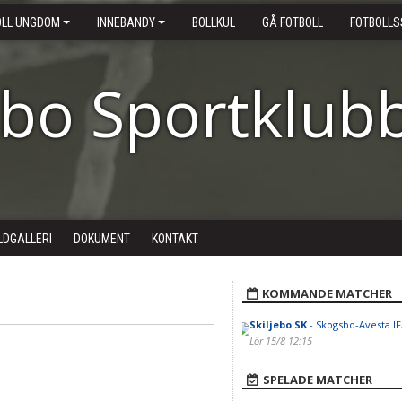
OLL UNGDOM
INNEBANDY
BOLLKUL
GÅ FOTBOLL
FOTBOLLS
ebo Sportklub
LDGALLERI
DOKUMENT
KONTAKT
KOMMANDE MATCHER
Skiljebo SK
- Skogsbo-Avesta IF/
Lör 15/8 12:15
SPELADE MATCHER