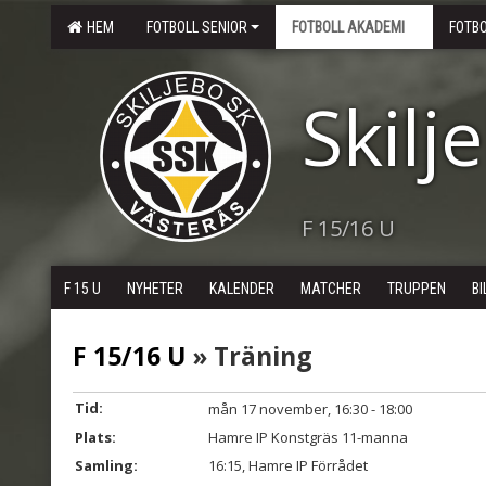
HEM
FOTBOLL SENIOR
FOTBOLL AKADEMI
FOTB
Skilj
F 15/16 U
F 15 U
NYHETER
KALENDER
MATCHER
TRUPPEN
BI
F 15/16 U
» Träning
Tid:
mån 17 november, 16:30 - 18:00
Plats:
Hamre IP Konstgräs 11-manna
Samling:
16:15, Hamre IP Förrådet