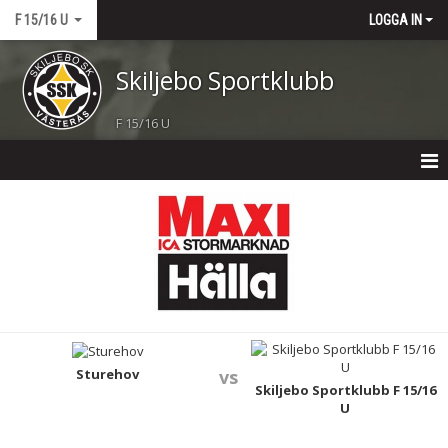
F 15/16 U
LOGGA IN
Skiljebo Sportklubb
F 15/16 U
F 15 U
NYHETER
KALENDER
MATCHER
TRUPPEN
Sturehov
vs
Skiljebo Sportklubb F 15/16
U
BILDGALLERI