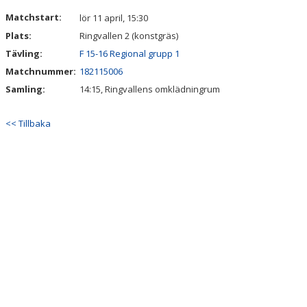
DOKUMENT
Matchstart:
lör 11 april, 15:30
Plats:
Ringvallen 2 (konstgräs)
KONTAKT
Tävling:
F 15-16 Regional grupp 1
Matchnummer:
182115006
Samling:
14:15, Ringvallens omklädningrum
<< Tillbaka