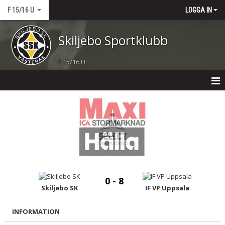
F 15/16 U
LOGGA IN
Skiljebo Sportklubb
F 15/16 U
F 15 U
NYHETER
KALENDER
MATCHER
0 - 8
TRUPPEN
Skiljebo SK
IF VP Uppsala
BILDGALLERI
INFORMATION