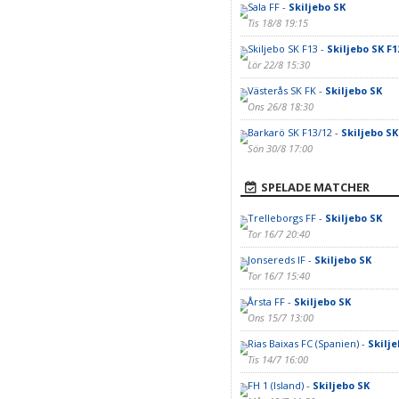
Sala FF -
Skiljebo SK
Tis 18/8 19:15
Skiljebo SK F13 -
Skiljebo SK F1
Lör 22/8 15:30
Västerås SK FK -
Skiljebo SK
Ons 26/8 18:30
Barkarö SK F13/12 -
Skiljebo SK
Sön 30/8 17:00
SPELADE MATCHER
Trelleborgs FF -
Skiljebo SK
Tor 16/7 20:40
Jonsereds IF -
Skiljebo SK
Tor 16/7 15:40
Årsta FF -
Skiljebo SK
Ons 15/7 13:00
Rias Baixas FC (Spanien) -
Skilje
Tis 14/7 16:00
FH 1 (Island) -
Skiljebo SK