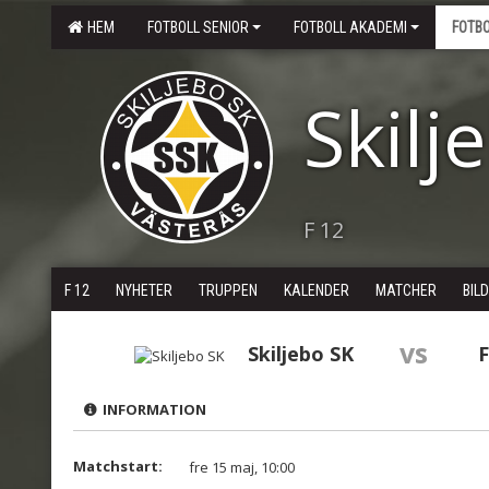
HEM
FOTBOLL SENIOR
FOTBOLL AKADEMI
FOTB
Skilj
F 12
F 12
NYHETER
TRUPPEN
KALENDER
MATCHER
BIL
vs
Skiljebo SK
F
INFORMATION
Matchstart:
fre 15 maj, 10:00