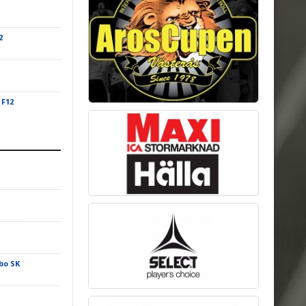
2
 F12
bo SK