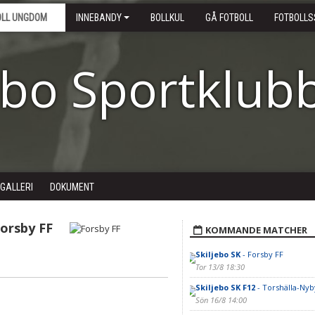
OLL UNGDOM
INNEBANDY
BOLLKUL
GÅ FOTBOLL
FOTBOLLS
ebo Sportklub
DGALLERI
DOKUMENT
orsby FF
KOMMANDE MATCHER
Skiljebo SK
- Forsby FF
Tor 13/8 18:30
Skiljebo SK F12
- Torshälla-Nyb
Sön 16/8 14:00