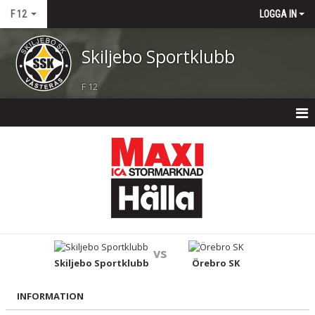
F 12
LOGGA IN
Skiljebo Sportklubb
F 12
F 12
NYHETER
TRUPPEN
KALENDER
vs
MATCHER
Skiljebo Sportklubb
Örebro SK
BILDGALLERI
INFORMATION