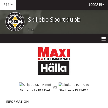
F 14
LOGGA IN
Skiljebo Sportklubb
F 14
F 14
NYHETER
KALENDER
MATCHER
vs
TRUPPEN
Skiljebo SK F14 Röd
Skultuna IS F14/15
BILDGALLERI
INFORMATION