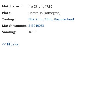
DOKUMENT
Matchstart:
fre 05 juni, 17:30
Plats:
Hamre 15 (konstgräs)
KONTAKT
Tävling:
Flick 7 mot 7 Röd, Västmanland
Matchnummer:
213210063
Samling:
16:30
<< Tillbaka