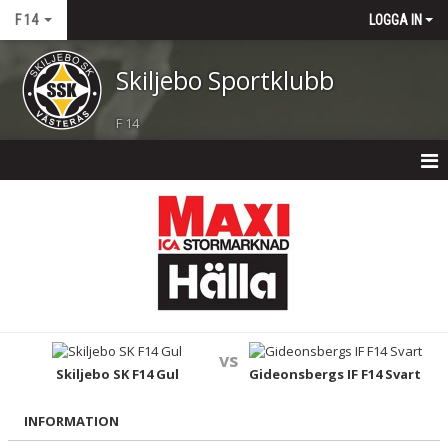
F 14
LOGGA IN
Skiljebo Sportklubb
F 14
F 14
NYHETER
KALENDER
MATCHER
vs
TRUPPEN
Skiljebo SK F14 Gul
Gideonsbergs IF F14 Svart
BILDGALLERI
INFORMATION