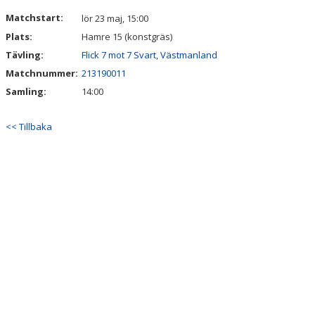
DOKUMENT
Matchstart:
lör 23 maj, 15:00
Plats:
Hamre 15 (konstgräs)
KONTAKT
Tävling:
Flick 7 mot 7 Svart, Västmanland
Matchnummer:
213190011
Samling:
14:00
<< Tillbaka