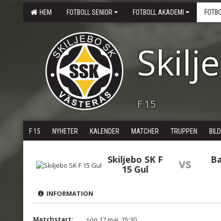
HEM
FOTBOLL SENIOR
FOTBOLL AKADEMI
FOTB
Skilj
F 15
F 15
NYHETER
KALENDER
MATCHER
TRUPPEN
BIL
Skiljebo SK F
Ba
vs
15 Gul
INFORMATION
Matchstart:
sön 17 maj, 15:30