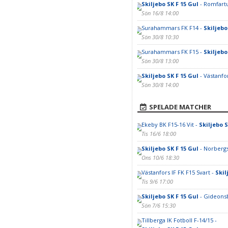
Skiljebo SK F 15 Gul
- Romfartu
Sön 16/8 14:00
Surahammars FK F14 -
Skiljebo
Sön 30/8 10:30
Surahammars FK F15 -
Skiljebo
Sön 30/8 13:00
Skiljebo SK F 15 Gul
- Västanfo
Sön 30/8 14:00
SPELADE MATCHER
Ekeby BK F15-16 Vit -
Skiljebo S
Tis 16/6 18:00
Skiljebo SK F 15 Gul
- Norbergs
Ons 10/6 18:30
Västanfors IF FK F15 Svart -
Skil
Tis 9/6 17:00
Skiljebo SK F 15 Gul
- Gideonsb
Sön 7/6 15:30
Tillberga IK Fotboll F-14/15 -