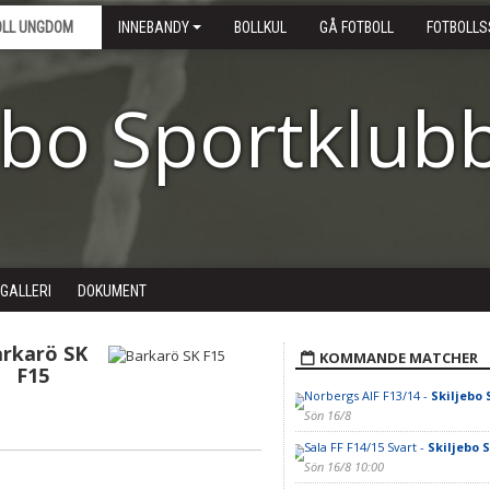
OLL UNGDOM
INNEBANDY
BOLLKUL
GÅ FOTBOLL
FOTBOLLS
ebo Sportklub
DGALLERI
DOKUMENT
rkarö SK
KOMMANDE MATCHER
F15
Norbergs AIF F13/14 -
Skiljebo S
Sön 16/8
Sala FF F14/15 Svart -
Skiljebo S
Sön 16/8 10:00