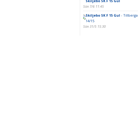
Skiljebo SK F 15 Gul
Sön 7/6 11:45
Skiljebo SK F 15 Gul
- Tillberga
14/15
Sön 31/5 15:30