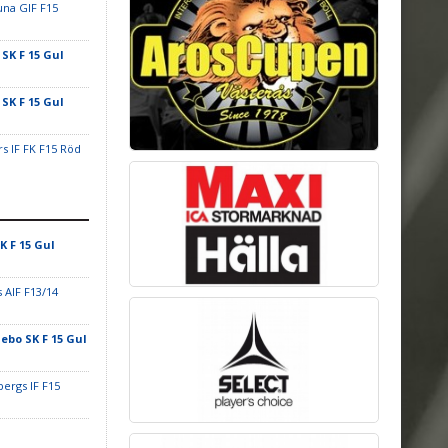
na GIF F15
 SK F 15 Gul
 SK F 15 Gul
rs IF FK F15 Röd
K F 15 Gul
 AIF F13/14
jebo SK F 15 Gul
ergs IF F15