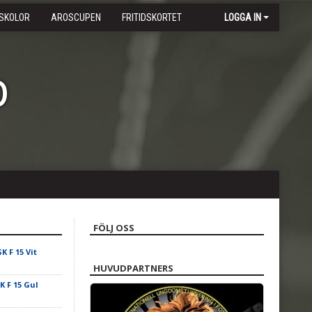
SKOLOR
AROSCUPEN
FRITIDSKORTET
LOGGA IN
b
FÖLJ OSS
K F 15 Vit
HUVUDPARTNERS
K F 15 Gul