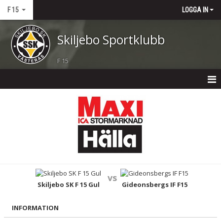
F 15
LOGGA IN
Skiljebo Sportklubb
F 15
F 15
NYHETER
KALENDER
MATCHER
vs
TRUPPEN
Skiljebo SK F 15 Gul
Gideonsbergs IF F15
BILDGALLERI
INFORMATION