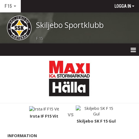
F 15
LOGGA IN
Skiljebo Sportklubb
F 15
F 15
NYHETER
KALENDER
MATCHER
vs
TRUPPEN
Irsta IF F15 Vit
Skiljebo SK F 15 Gul
BILDGALLERI
INFORMATION