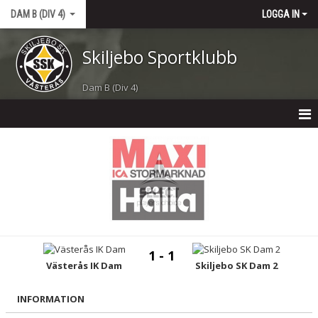
DAM B (DIV 4)
LOGGA IN
Skiljebo Sportklubb
Dam B (Div 4)
DAM B (DIV 4)
NYHETER
KALENDER
MATCHER
1 - 1
TRUPPEN
Västerås IK Dam
Skiljebo SK Dam 2
BILDGALLERI
INFORMATION