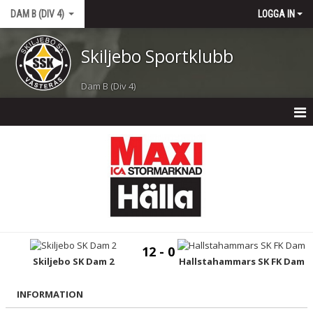
DAM B (DIV 4)
LOGGA IN
Skiljebo Sportklubb
Dam B (Div 4)
DAM B (DIV 4)
NYHETER
KALENDER
MATCHER
12 - 0
TRUPPEN
Skiljebo SK Dam 2
Hallstahammars SK FK Dam
BILDGALLERI
INFORMATION