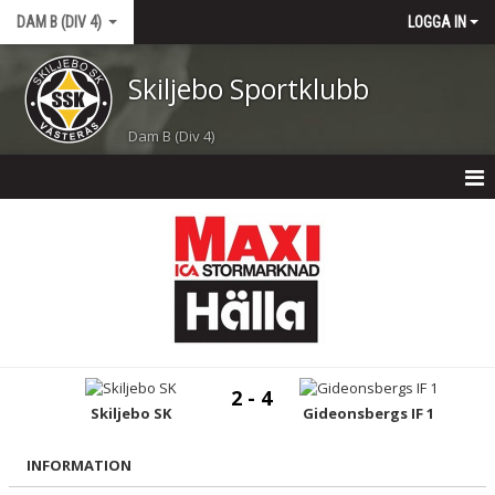
DAM B (DIV 4)
LOGGA IN
Skiljebo Sportklubb
Dam B (Div 4)
DAM B (DIV 4)
NYHETER
KALENDER
MATCHER
2 - 4
TRUPPEN
Skiljebo SK
Gideonsbergs IF 1
BILDGALLERI
INFORMATION