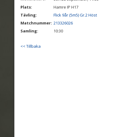
Plats:
Hamre IP H17
Tävling:
Flick 9år (5m5) Gr.2 Höst
Matchnummer:
213326026
Samling:
10:30
<< Tillbaka