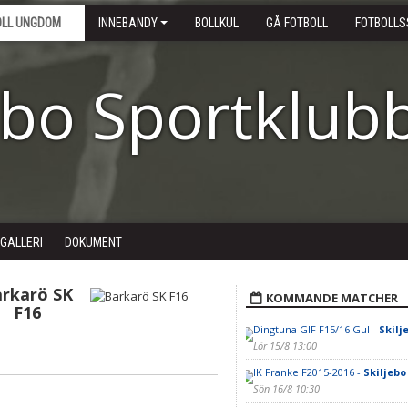
OLL UNGDOM
INNEBANDY
BOLLKUL
GÅ FOTBOLL
FOTBOLLS
ebo Sportklub
DGALLERI
DOKUMENT
rkarö SK
KOMMANDE MATCHER
F16
Dingtuna GIF F15/16 Gul -
Skilj
Lör 15/8 13:00
IK Franke F2015-2016 -
Skiljebo 
Sön 16/8 10:30