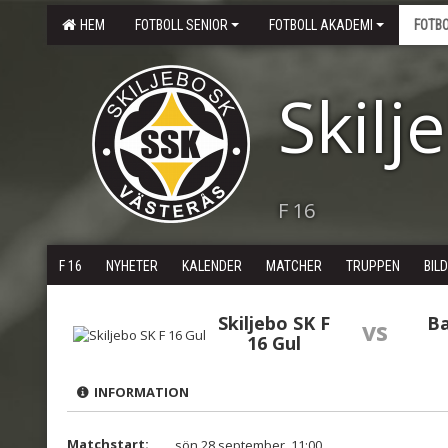
HEM
FOTBOLL SENIOR
FOTBOLL AKADEMI
FOTB
Skilj
F 16
F 16
NYHETER
KALENDER
MATCHER
TRUPPEN
BIL
Skiljebo SK F
Ba
vs
16 Gul
INFORMATION
Matchstart:
sön 28 september, 11:00