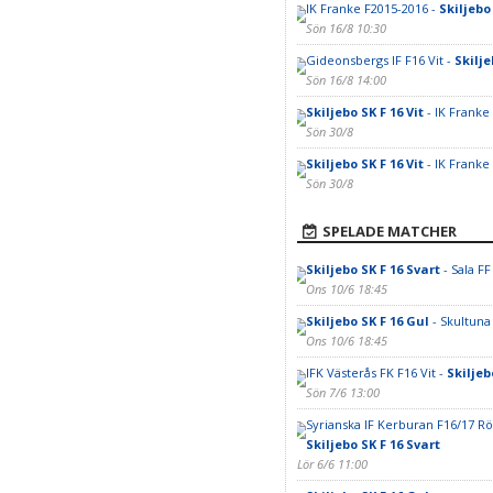
IK Franke F2015-2016 -
Skiljebo 
Sön 16/8 10:30
Gideonsbergs IF F16 Vit -
Skilje
Sön 16/8 14:00
Skiljebo SK F 16 Vit
- IK Franke
Sön 30/8
Skiljebo SK F 16 Vit
- IK Franke
Sön 30/8
SPELADE MATCHER
Skiljebo SK F 16 Svart
- Sala FF
Ons 10/6 18:45
Skiljebo SK F 16 Gul
- Skultuna 
Ons 10/6 18:45
IFK Västerås FK F16 Vit -
Skiljeb
Sön 7/6 13:00
Syrianska IF Kerburan F16/17 Rö
Skiljebo SK F 16 Svart
Lör 6/6 11:00