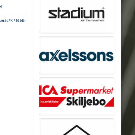
öd
terås FK F16 blå