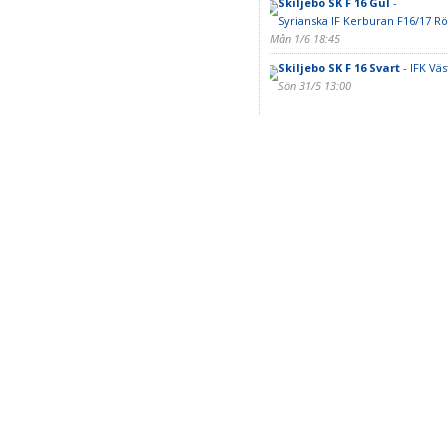
Skiljebo SK F 16 Gul
-
Syrianska IF Kerburan F16/17 R
Mån 1/6 18:45
Skiljebo SK F 16 Svart
- IFK Väs
Sön 31/5 13:00