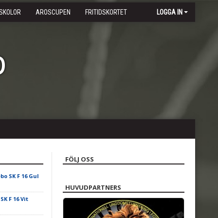
SKOLOR
AROSCUPEN
FRITIDSKORTET
LOGGA IN
b
FÖLJ OSS
ebo SK F 16 Gul
HUVUDPARTNERS
SK F 16 Vit