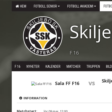
HEM
FOTBOLL SENIOR
FOTBOLL AKADEMI
FOTB
Skilj
F 16
F 16
NYHETER
KALENDER
MATCHER
TRUPPEN
BIL
Skil
vs
Sala FF F16
INFORMATION
Matchstart:
lör 09 maj, 12:00