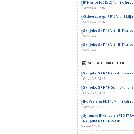
IK Franke F2015-2016 -
Skiljebo 
Sön 16/8 10:30
Gideonsbergs IF F16 Vit -
Skilje
Sön 16/8 14:00
Skiljebo SK F 16 Vit
- IK Franke
Sön 30/8
Skiljebo SK F 16 Vit
- IK Franke
Sön 30/8
SPELADE MATCHER
Skiljebo SK F 16 Svart
- Sala FF
Ons 10/6 18:45
Skiljebo SK F 16 Gul
- Skultuna 
Ons 10/6 18:45
IFK Västerås FK F16 Vit -
Skiljeb
Sön 7/6 13:00
Syrianska IF Kerburan F16/17 Rö
Skiljebo SK F 16 Svart
Lör 6/6 11:00