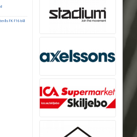
öd
terås FK F16 blå