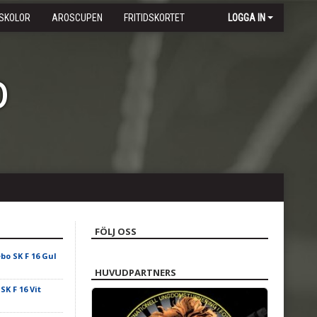
SKOLOR
AROSCUPEN
FRITIDSKORTET
LOGGA IN
b
FÖLJ OSS
ebo SK F 16 Gul
HUVUDPARTNERS
SK F 16 Vit