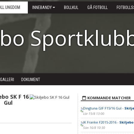
OLL UNGDOM
INNEBANDY
BOLLKUL
GÅ FOTBOLL
FOTBOLLS
ebo Sportklub
DGALLERI
DOKUMENT
jebo SK F 16
KOMMANDE MATCHER
Gul
Dingtuna GIF F15/16 Gul -
Skilj
Lör 15/8 13:00
IK Franke F2015-2016 -
Skiljebo 
Sön 16/8 10:30