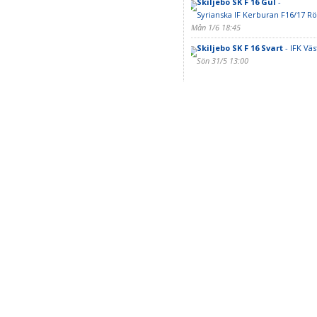
Skiljebo SK F 16 Gul
-
Syrianska IF Kerburan F16/17 R
Mån 1/6 18:45
Skiljebo SK F 16 Svart
- IFK Väs
Sön 31/5 13:00