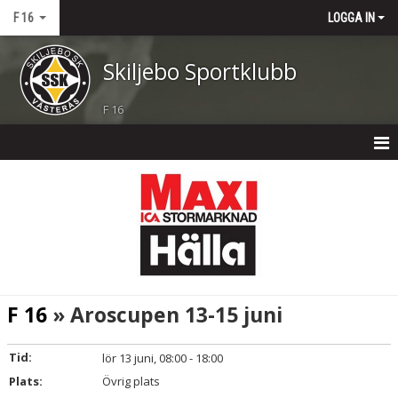
F 16
LOGGA IN
Skiljebo Sportklubb
F 16
F 16
NYHETER
KALENDER
MATCHER
F 16
» Aroscupen 13-15 juni
TRUPPEN
Tid:
lör 13 juni, 08:00 - 18:00
BILDGALLERI
Plats:
Övrig plats