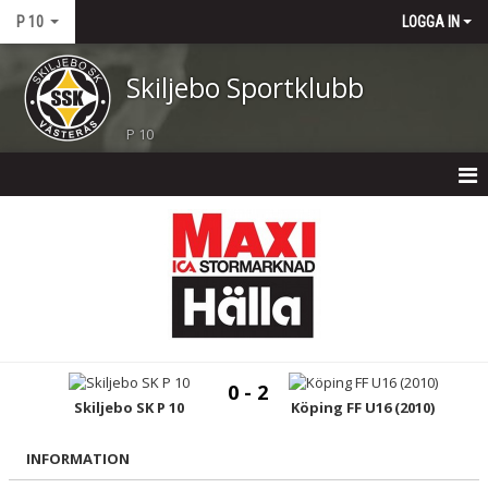
P 10
LOGGA IN
Skiljebo Sportklubb
P 10
P 10
NYHETER
KALENDER
MATCHER
0 - 2
TRUPPEN
Skiljebo SK P 10
Köping FF U16 (2010)
BILDGALLERI
INFORMATION