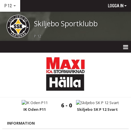
P 12
LOGGA IN
Skiljebo Sportklubb
P 12
P 12
NYHETER
KALENDER
MATCHER
6 - 0
TRUPPEN
IK Oden P11
Skiljebo SK P 12 Svart
BILDGALLERI
INFORMATION