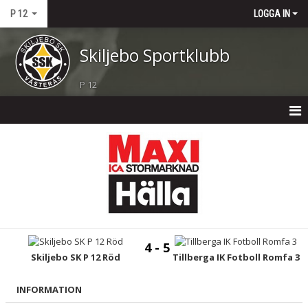
P 12
LOGGA IN
Skiljebo Sportklubb
P 12
P 12
NYHETER
KALENDER
MATCHER
4 - 5
TRUPPEN
Skiljebo SK P 12 Röd
Tillberga IK Fotboll Romfa 3
BILDGALLERI
INFORMATION