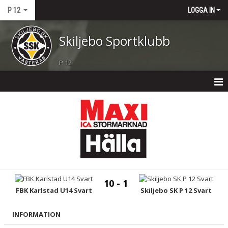
P 12
LOGGA IN
Skiljebo Sportklubb
P 12
P 12
NYHETER
KALENDER
MATCHER
10 - 1
TRUPPEN
FBK Karlstad U14 Svart
Skiljebo SK P 12 Svart
BILDGALLERI
INFORMATION