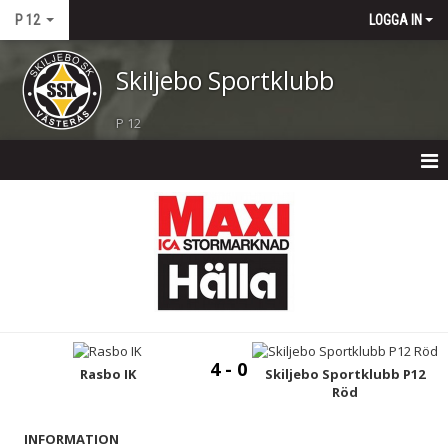
P 12
LOGGA IN
Skiljebo Sportklubb
P 12
P 12
NYHETER
KALENDER
MATCHER
4 - 0
TRUPPEN
Rasbo IK
Skiljebo Sportklubb P12
Röd
BILDGALLERI
INFORMATION