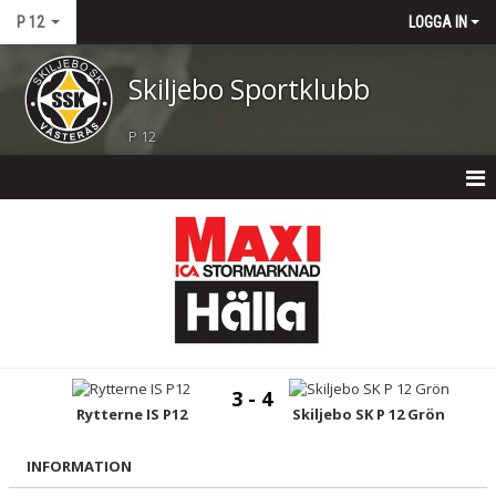
P 12
LOGGA IN
Skiljebo Sportklubb
P 12
P 12
NYHETER
KALENDER
MATCHER
3 - 4
TRUPPEN
Rytterne IS P12
Skiljebo SK P 12 Grön
BILDGALLERI
INFORMATION