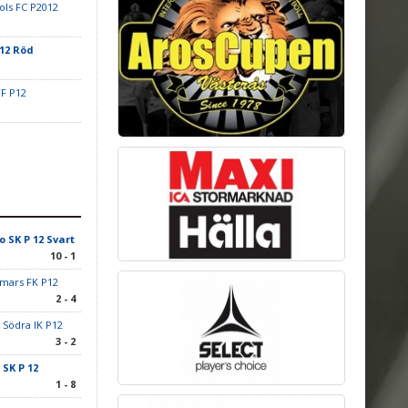
ls FC P2012
 12 Röd
FF P12
o SK P 12 Svart
10 - 1
mars FK P12
2 - 4
 Södra IK P12
3 - 2
 SK P 12
1 - 8