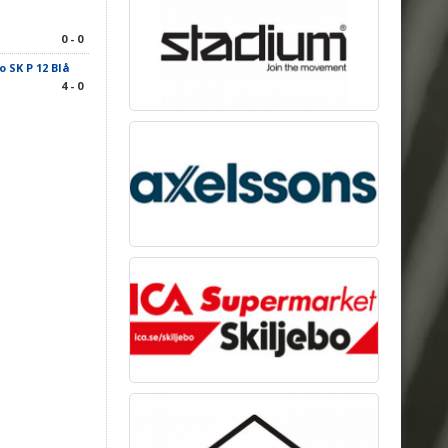
0 - 0
o SK P 12 Blå
4 - 0