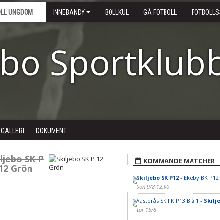
OLL UNGDOM
INNEBANDY
BOLLKUL
GÅ FOTBOLL
FOTBOLLS
ebo Sportklub
DGALLERI
DOKUMENT
iljebo SK P
KOMMANDE MATCHER
12 Grön
Skiljebo SK P12
- Ekeby BK P12
Sön 9/8 12:00
Västerås SK FK P13 Blå 1 -
Skilj
Lör 15/8