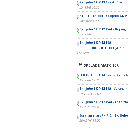
Skiljebo SK P 12 Svart
- Värmbo
Lör 15/8 10:30
Sala FF P12 Röd -
Skiljebo SK P
Sön 16/8 12:00
Skiljebo SK P 12 Röd
- Köping 
Lör 22/8
Skiljebo SK P 12 Blå
-
Romfartuna GIF Tillberga IK 2
Lör 22/8
SPELADE MATCHER
FBK Karlstad U14 Svart -
Skiljeb
Tor 25/6 19:30
Skiljebo SK P 12 Blå
- Suraham
Ons 24/6 19:00
Skiljebo SK P 12 Röd
- Fagersta
Tis 23/6 19:00
Surahammars FK P12 -
Skiljebo
Sön 21/6 18:00