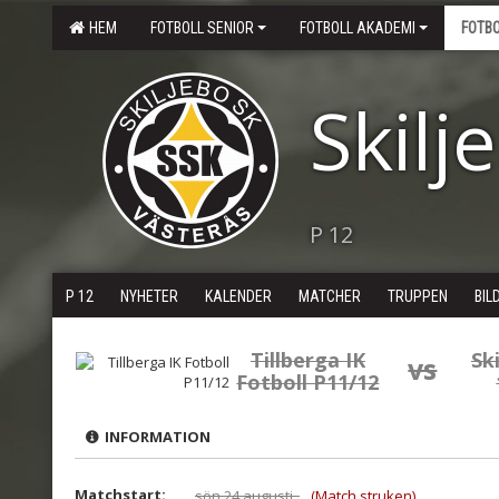
HEM
FOTBOLL SENIOR
FOTBOLL AKADEMI
FOTB
Skilj
P 12
P 12
NYHETER
KALENDER
MATCHER
TRUPPEN
BIL
Tillberga IK
Sk
vs
Fotboll P11/12
INFORMATION
Matchstart:
sön 24 augusti,
(Match struken)