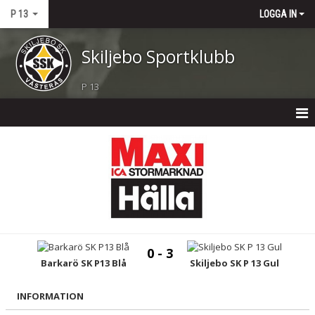
P 13
LOGGA IN
Skiljebo Sportklubb
P 13
P 13
NYHETER
KALENDER
MATCHER
0 - 3
TRUPPEN
Barkarö SK P13 Blå
Skiljebo SK P 13 Gul
BILDGALLERI
INFORMATION