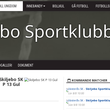
OLL UNGDOM
INNEBANDY
BOLLKUL
GÅ FOTBOLL
FOTBOLLS
ebo Sportklub
DGALLERI
DOKUMENT
Skiljebo SK
KOMMANDE MATCHER
P 13 Gul
Västerås SK -
Skiljebo Sportkl
Lör 8/8 10:00
Västerås SK -
Skiljebo Sportkl
Sön 9/8 10:00