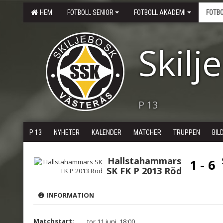
HEM
FOTBOLL SENIOR
FOTBOLL AKADEMI
FOTB
Skilj
P 13
P 13
NYHETER
KALENDER
MATCHER
TRUPPEN
BIL
Hallstahammars
1 - 6
SK FK P 2013 Röd
INFORMATION
Matchstart:
tor 11 juni, 18:00