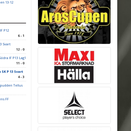
den 13-12
IF P12
6 - 1
3 Svart
12 - 0
Södra IF P13 Lag1
11 - 0
o SK P 13 Svart
4 - 3
spudden Tellus
ens FF