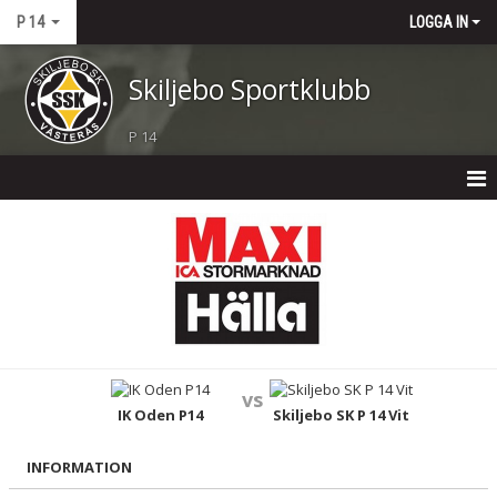
P 14
LOGGA IN
Skiljebo Sportklubb
P 14
P 14
NYHETER
KALENDER
MATCHER
vs
TRUPPEN
IK Oden P14
Skiljebo SK P 14 Vit
BILDGALLERI
INFORMATION